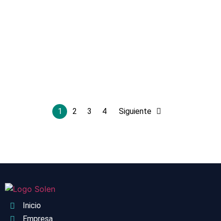
mover con mayor facilidad en superficies
planas. Kit Torre PRO32 Stock Disponible
$
240.000
Agregar
1
2
3
4
Siguiente
Inicio
Empresa