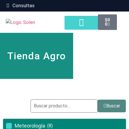
Consultas
$
0
0
Tienda Agro
Tienda Agro
Buscar
Meteorología
(8)