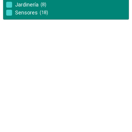
Jardinería
(8)
Sensores
(18)
18% Dcto
Sensores
Medidor de energía de luz Digital
APM130, medidor PAR cuántico,
probador de intensidad de luz de alta
precisión, medición PPFD para plantas,
invernadero Sin Stock disponible en 15
días
$
169.500
$
207.500
Agregar