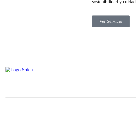
sostenibilidad y cuida
Ver Servicio
Calle Alba 3 parcela 35, of 101, Chicureo, Colina, Santiago
+56 9 4526 9187
Solen ® Todos los derechos reservados