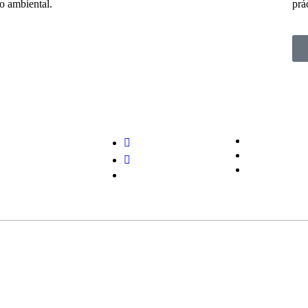
do ambiental.
prá
Servicios
Inicio
Soporte Técn
Empresa
Representaci
Productos