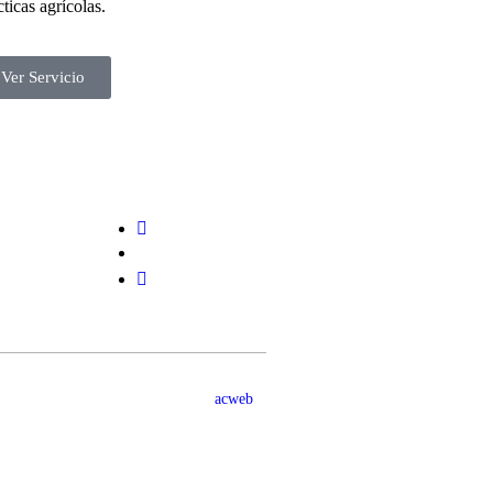
cticas agrícolas.
Ver Servicio
Clientes
ico
Blog
ones
Contacto
acweb