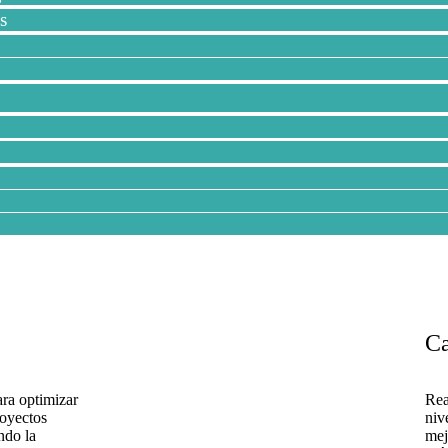
s
Ca
ra optimizar
Rea
royectos
niv
ndo la
mej